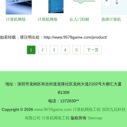
动化工程全
攻略
计算机网络
计算机网络
从入门到精
选择计算机
工程方向
工程书籍选
通 修炼一
科学、电子
就业前景与
购指南 从
名优秀计算
工程还是自
如若转载，请注明出处：http://www.9578game.com/product/
多元化发展
易呈图书专
机网络工程
动化工程
1
2
3
4
5
下一页
方向深度解
营店到孔夫
师的进阶之
基于个人兴
析
子旧书网
路
趣与职业前
景的深度解
析
地址：深圳市龙岗区布吉街道龙珠社区龙岗大道2102号大都汇大厦
B1308
电话：1372830**
Copyright © 2026
www.9578game.com
计算机网络工程
深圳九玩科技
有限公司
计算机网络工程
版权所有
Sitemap