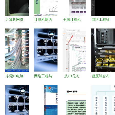
力自动化工
程升级
计算机网络
计算机网络
全国计算机
网络工程师
工程实践教
工程在自动
等级考试四
必备软件
程 基于华
化工程中的
级网络工程
SecureCRT
为路由器和
实用教程
师 从理论
从零安装到
交换机的自
到实战的进
精通指南
动化网络建
阶指南
设
东莞IT电脑
网络工程与
从C1见习
塘厦综合布
外包服务
自动化工程
到自动化工
线网络工程
企业网络与
协同构建未
程 计算机
价格解析
工厂自动化
来智能世界
网络的无缝
工厂网络布
维护新选择
连接
线、光纤施
工与企业自