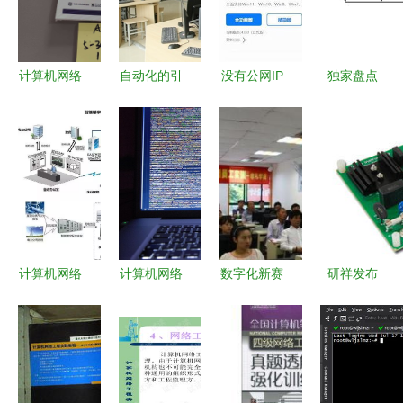
计算机网络
自动化的引
没有公网IP
独家盘点
工程实用教
擎 网络工
怎么远程连
互联网大会
程 自动化
程实训室在
接家里电
上，大佬们
工程的基石
自动化工程
脑？网络工
布局新五板
与进阶之路
中的基石作
程师教用
的五大派系
用
ToDesk就
解决
计算机网络
计算机网络
数字化新赛
研祥发布
系统拓扑图
工程的基石
道 上海网
EC9-
与计算机网
与未来 工
络工程师培
1816L2NAR
络工程解析
程师的挑战
训助推职业
嵌入式单板
与机遇
新高度
计算机，助